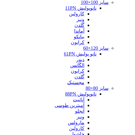
سایز 100×100
نانوپولیش 11PN
کارولین
ونیز
گلدن
آماندا
بیانکو
کرایون
سایز 120×60
نانو پولیش 61PN
دیور
الگانس
کرایون
گلدن
مجستیک
سایز 80×80
نانوپولیش 88PN
آپاتیت
آمیترین طوسی
آنجلو
ونیز
مارولس
کارولین
جاشوا