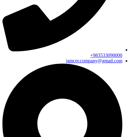
983533090000+
jamcer.company@gmail.com